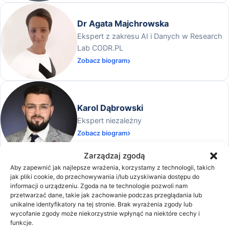
Dr Agata Majchrowska
Ekspert z zakresu AI i Danych w Research
Lab CODR.PL
Zobacz biogram
Karol Dąbrowski
Ekspert niezależny
Zobacz biogram
Zarządzaj zgodą
Aby zapewnić jak najlepsze wrażenia, korzystamy z technologii, takich
jak pliki cookie, do przechowywania i/lub uzyskiwania dostępu do
KAROL WODECKI
informacji o urządzeniu. Zgoda na te technologie pozwoli nam
Analityk i audytor ryzyka operacyjnego w
przetwarzać dane, takie jak zachowanie podczas przeglądania lub
BNP Paribas Securities Services
unikalne identyfikatory na tej stronie. Brak wyrażenia zgody lub
wycofanie zgody może niekorzystnie wpłynąć na niektóre cechy i
Zobacz biogram
funkcje.