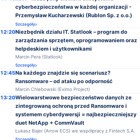
cyberbezpieczeństwa w każdej organizacji -
Przemysław Kucharzewski (Rublon Sp. z o.o.)
Szczegóły
12:20
Niezbędnik działu IT. Statlook – program do
zarządzania sprzętem, oprogramowaniem oraz
helpdeskiem i użytkownikami
Marcin Pera (Statlook)
Szczegóły
12:45
Na każdego znajdzie się scenariusz?
Ransomware – od ataku po odporność
Marcin Chlebowski (Eximo Project)
13:20
Wielowarstwowe bezpieczeństwo danych ze
zintegrowaną ochroną przed Ransomware i
systemem cyberdywersji = najbezpieczniejszy
duet NetApp + CommVault
Łukasz Bajer (Arrow ECS) we współpracy z Fintech S.A.
Szczegóły