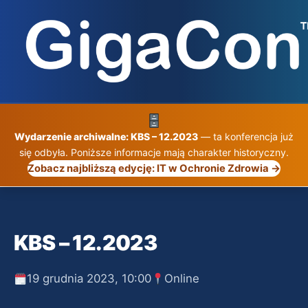
Przejdź
do
treści
Wydarzenie archiwalne: KBS – 12.2023
— ta konferencja już
się odbyła. Poniższe informacje mają charakter historyczny.
Zobacz najbliższą edycję: IT w Ochronie Zdrowia →
KBS – 12.2023
19 grudnia 2023, 10:00
Online