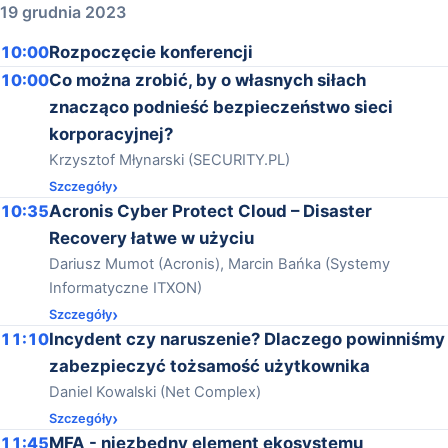
19 grudnia 2023
10:00
Rozpoczęcie konferencji
10:00
Co można zrobić, by o własnych siłach
znacząco podnieść bezpieczeństwo sieci
korporacyjnej?
Krzysztof Młynarski (SECURITY.PL)
Szczegóły
10:35
Acronis Cyber Protect Cloud – Disaster
Recovery łatwe w użyciu
Dariusz Mumot (Acronis), Marcin Bańka (Systemy
Informatyczne ITXON)
Szczegóły
11:10
Incydent czy naruszenie? Dlaczego powinniśmy
zabezpieczyć tożsamość użytkownika
Daniel Kowalski (Net Complex)
Szczegóły
11:45
MFA - niezbędny element ekosystemu