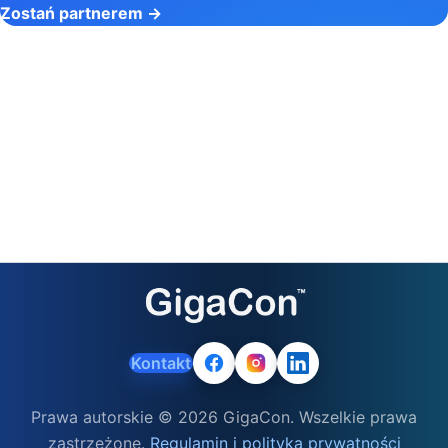
Zostań partnerem →
Kontakt
Prawa autorskie © 2026 GigaCon. Wszelkie prawa
zastrzeżone.
Regulamin i polityka prywatności