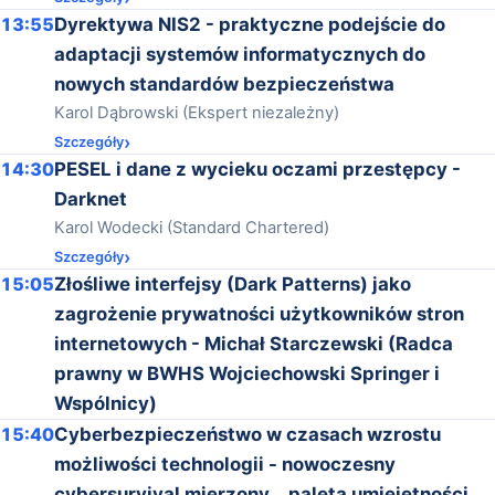
13:55
Dyrektywa NIS2 - praktyczne podejście do
adaptacji systemów informatycznych do
nowych standardów bezpieczeństwa
Karol Dąbrowski (Ekspert niezależny)
Szczegóły
14:30
PESEL i dane z wycieku oczami przestępcy -
Darknet
Karol Wodecki (Standard Chartered)
Szczegóły
15:05
Złośliwe interfejsy (Dark Patterns) jako
zagrożenie prywatności użytkowników stron
internetowych - Michał Starczewski (Radca
prawny w BWHS Wojciechowski Springer i
Wspólnicy)
15:40
Cyberbezpieczeństwo w czasach wzrostu
możliwości technologii - nowoczesny
cybersurvival mierzony... paletą umiejętności