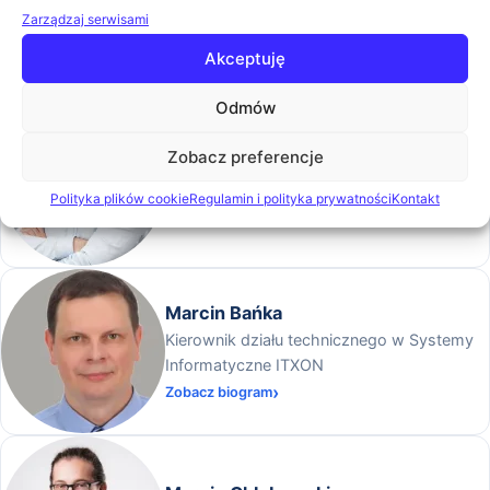
Zarządzaj serwisami
Krzysztof Młynarski
K
Akceptuję
Teleinformatica
Zobacz biogram
Odmów
Zobacz preferencje
Łukasz Bajer
Business Development Manager, Arrow ECS
Polityka plików cookie
Regulamin i polityka prywatności
Kontakt
Zobacz biogram
Marcin Bańka
Kierownik działu technicznego w Systemy
Informatyczne ITXON
Zobacz biogram