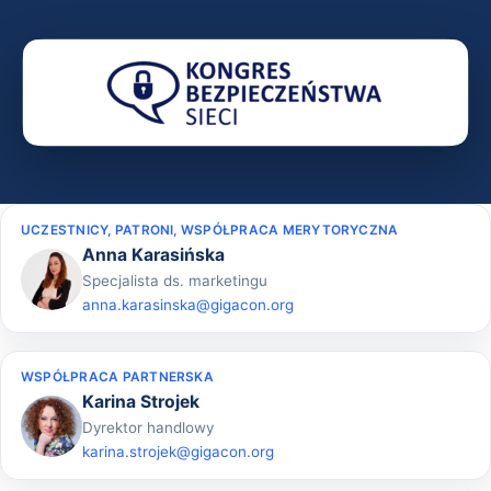
UCZESTNICY, PATRONI, WSPÓŁPRACA MERYTORYCZNA
Anna Karasińska
Specjalista ds. marketingu
anna.karasinska@gigacon.org
WSPÓŁPRACA PARTNERSKA
Karina Strojek
Dyrektor handlowy
karina.strojek@gigacon.org