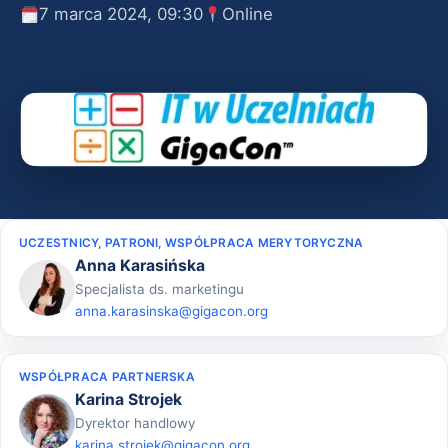
7 marca 2024, 09:30
Online
UCZESTNICY, PATRONI, WSPÓŁPRACA MERYTORYCZNA
Anna Karasińska
Specjalista ds. marketingu
anna.karasinska@gigacon.org
WSPÓŁPRACA PARTNERSKA
Karina Strojek
Dyrektor handlowy
karina.strojek@gigacon.org