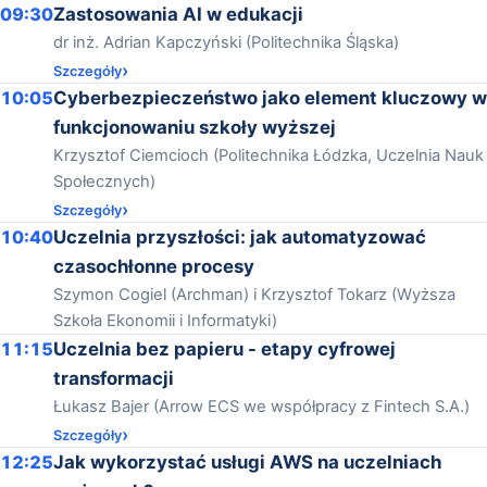
09:30
Zastosowania AI w edukacji
dr inż. Adrian Kapczyński (Politechnika Śląska)
Szczegóły
10:05
Cyberbezpieczeństwo jako element kluczowy w
funkcjonowaniu szkoły wyższej
Krzysztof Ciemcioch (Politechnika Łódzka, Uczelnia Nauk
Społecznych)
Szczegóły
10:40
Uczelnia przyszłości: jak automatyzować
czasochłonne procesy
Szymon Cogiel (Archman) i Krzysztof Tokarz (Wyższa
Szkoła Ekonomii i Informatyki)
11:15
Uczelnia bez papieru - etapy cyfrowej
transformacji
Łukasz Bajer (Arrow ECS we współpracy z Fintech S.A.)
Szczegóły
12:25
Jak wykorzystać usługi AWS na uczelniach