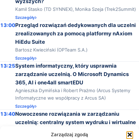
wyższych?
Kamil Stasko (TD SYNNEX), Monika Szeja (Trek2Summit)
Szczegóły
13:00
Przegląd rozwiązań dedykowanych dla uczelni
zrealizowanych za pomocą platformy nAxiom
HiEdu Suite
Bartosz Kwieciński (OPTeam S.A.)
Szczegóły
13:25
System informatyczny, który usprawnia
zarządzanie uczelnią. O Microsoft Dynamics
365, AI i one4all smartEDU
Agnieszka Dymińska i Robert Prażmo (Arcus Systemy
Informatyczne we współpracy z Arcus SA)
Szczegóły
13:40
Nowoczesne rozwiązania w zarządzaniu
uczelnią: centralny system wydruku i wirtualne
karty dostępu - Tomasz Kowalski (Arcus SA) W
Zarządzaj zgodą
dobie cyfryzacji zarządzanie infrastrukturą i