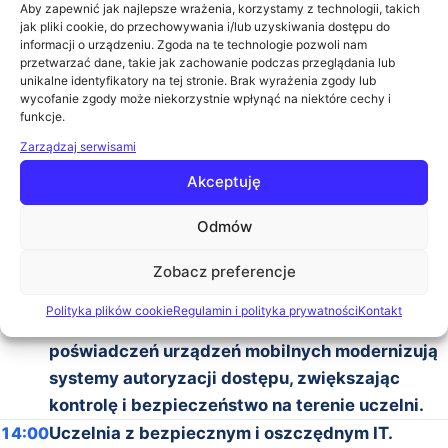
Aby zapewnić jak najlepsze wrażenia, korzystamy z technologii, takich
zasobami uczelni wymaga nowoczesnych
jak pliki cookie, do przechowywania i/lub uzyskiwania dostępu do
informacji o urządzeniu. Zgoda na te technologie pozwoli nam
rozwiązań, które nie tylko usprawniają
przetwarzać dane, takie jak zachowanie podczas przeglądania lub
codzienne operacje, ale również przyczyniają
unikalne identyfikatory na tej stronie. Brak wyrażenia zgody lub
wycofanie zgody może niekorzystnie wpłynąć na niektóre cechy i
się do zwiększenia bezpieczeństwa i
funkcje.
efektywności. Nasze wystąpienie skupi się na
Zarządzaj serwisami
dwóch kluczowych technologiach: Centralnym
Akceptuję
systemie wydruku, który pozwala na
centralizację procesów drukowania na terenie
Odmów
całej uczelni, oferując jednocześnie kontrolę
kosztów, efektywność zarządzania zasobami
Zobacz preferencje
infrastruktury IT i ekologię. Drugą innowacją są
Polityka plików cookie
Regulamin i polityka prywatności
Kontakt
Wirtualne karty dostępu, które za pomocą
poświadczeń urządzeń mobilnych modernizują
systemy autoryzacji dostępu, zwiększając
kontrolę i bezpieczeństwo na terenie uczelni.
14:00
Uczelnia z bezpiecznym i oszczędnym IT.