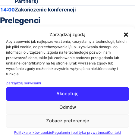
Partners)
14:00
Zakończenie konferencji
Prelegenci
Zarządzaj zgodą
Aby zapewnić jak najlepsze wrażenia, korzystamy z technologii, takich
jak pliki cookie, do przechowywania i/lub uzyskiwania dostępu do
informacji o urządzeniu. Zgoda na te technologie pozwoli nam
Ireneusz Tułacz
przetwarzać dane, takie jak zachowanie podczas przeglądania lub
unikalne identyfikatory na tej stronie. Brak wyrażenia zgody lub
Opiekun Klienta Biznesowego
wycofanie zgody może niekorzystnie wpłynąć na niektóre cechy i
funkcje.
Zarządzaj serwisami
Akceptuję
Łukasz Piekut
Expert QA Engineer, Departament Aplikacji
Odmów
Detalicznych w ING Bank Śląski
Zobacz biogram
Zobacz preferencje
Polityka plików cookie
Regulamin i polityka prywatności
Kontakt