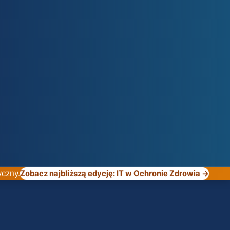
yczny.
Zobacz najbliższą edycję: IT w Ochronie Zdrowia →