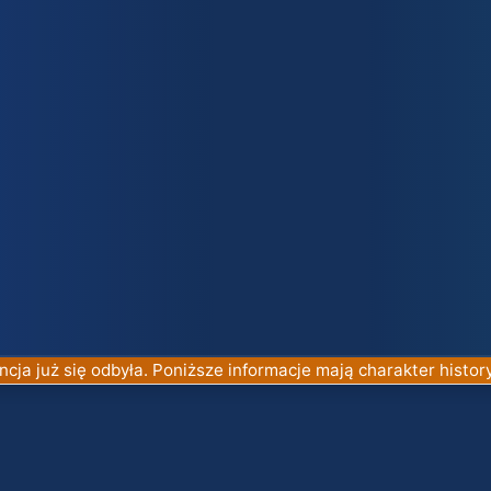
cja już się odbyła. Poniższe informacje mają charakter histor