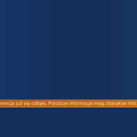
rencja już się odbyła. Poniższe informacje mają charakter hist