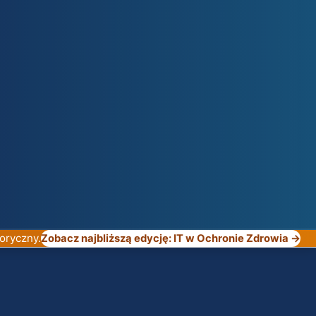
oryczny.
Zobacz najbliższą edycję: IT w Ochronie Zdrowia →