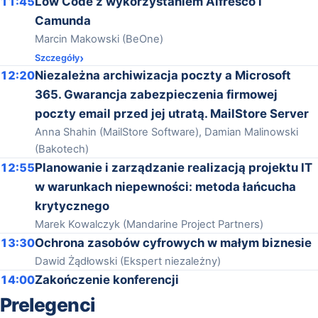
11:45
Low Code z wykorzystaniem Alfresco i
Camunda
Marcin Makowski (BeOne)
Szczegóły
12:20
Niezależna archiwizacja poczty a Microsoft
365. Gwarancja zabezpieczenia firmowej
poczty email przed jej utratą. MailStore Server
Anna Shahin (MailStore Software), Damian Malinowski
(Bakotech)
12:55
Planowanie i zarządzanie realizacją projektu IT
w warunkach niepewności: metoda łańcucha
krytycznego
Marek Kowalczyk (Mandarine Project Partners)
13:30
Ochrona zasobów cyfrowych w małym biznesie
Dawid Żądłowski (Ekspert niezależny)
14:00
Zakończenie konferencji
Prelegenci