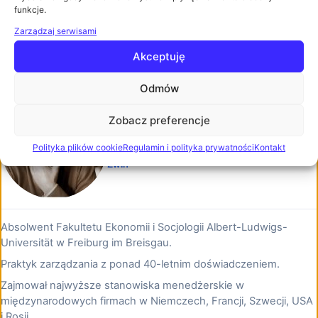
funkcje.
Elke Schönemann
Zarządzaj serwisami
Zobacz biogram
Akceptuję
Odmów
Zobacz preferencje
Helmut Valentin Gläser
Ekspert Niezależny z Hamburga
Polityka plików cookie
Regulamin i polityka prywatności
Kontakt
Zwiń
Absolwent Fakultetu Ekonomii i Socjologii Albert-Ludwigs-
Universität w Freiburg im Breisgau.
Praktyk zarządzania z ponad 40-letnim doświadczeniem.
Zajmował najwyższe stanowiska menedżerskie w
międzynarodowych firmach w Niemczech, Francji, Szwecji, USA
i Rosji.