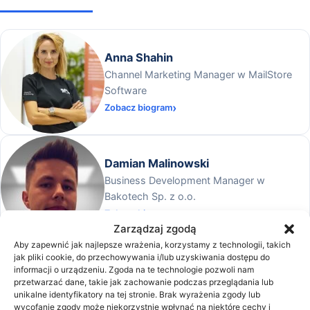
Anna Shahin
Channel Marketing Manager w MailStore
Software
Zobacz biogram
Damian Malinowski
Business Development Manager w
Bakotech Sp. z o.o.
Zobacz biogram
Zarządzaj zgodą
Aby zapewnić jak najlepsze wrażenia, korzystamy z technologii, takich
Dawid Żądłowski
jak pliki cookie, do przechowywania i/lub uzyskiwania dostępu do
D
specjalizacja archiwista
informacji o urządzeniu. Zgoda na te technologie pozwoli nam
przetwarzać dane, takie jak zachowanie podczas przeglądania lub
Zobacz biogram
unikalne identyfikatory na tej stronie. Brak wyrażenia zgody lub
wycofanie zgody może niekorzystnie wpłynąć na niektóre cechy i