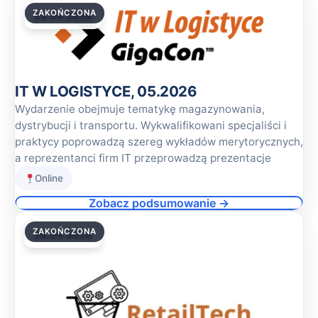
ZAKOŃCZONA
28.05.2026
IT W LOGISTYCE, 05.2026
Wydarzenie obejmuje tematykę magazynowania,
dystrybucji i transportu. Wykwalifikowani specjaliści i
praktycy poprowadzą szereg wykładów merytorycznych,
a reprezentanci firm IT przeprowadzą prezentacje
Online
Zobacz podsumowanie →
ZAKOŃCZONA
28.05.2026