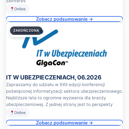
zainteres
Online
Zobacz podsumowanie →
ZAKOŃCZONA
18.06.2026
IT W UBEZPIECZENIACH, 06.2026
Zapraszamy do udziału w XXII edycji konferencji
poświęconej informatyzacji sektora ubezpieczeniowego.
Najbliższe lata to ogromne wyzwania dla branży
ubezpieczeniowej. Z jednej strony jest to perspekty
Online
Zobacz podsumowanie →