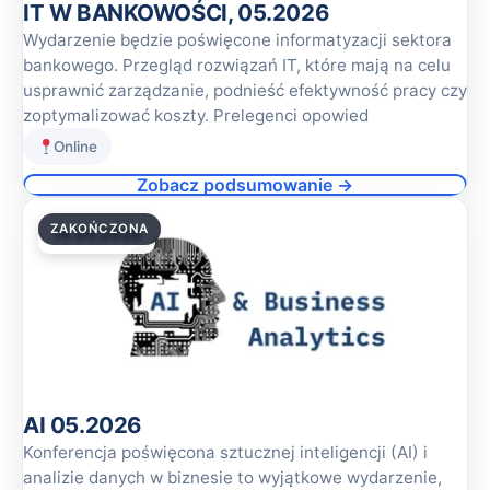
IT W BANKOWOŚCI, 05.2026
Wydarzenie będzie poświęcone informatyzacji sektora
bankowego. Przegląd rozwiązań IT, które mają na celu
usprawnić zarządzanie, podnieść efektywność pracy czy
zoptymalizować koszty. Prelegenci opowied
Online
Zobacz podsumowanie →
ZAKOŃCZONA
14.05.2026
AI 05.2026
Konferencja poświęcona sztucznej inteligencji (AI) i
analizie danych w biznesie to wyjątkowe wydarzenie,