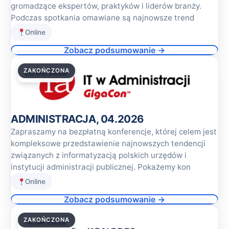
gromadzące ekspertów, praktyków i liderów branży.
Podczas spotkania omawiane są najnowsze trend
Online
Zobacz podsumowanie →
ZAKOŃCZONA
23.04.2026
ADMINISTRACJA, 04.2026
Zapraszamy na bezpłatną konferencje, której celem jest
kompleksowe przedstawienie najnowszych tendencji
związanych z informatyzacją polskich urzędów i
instytucji administracji publicznej. Pokażemy kon
Online
Zobacz podsumowanie →
ZAKOŃCZONA
16.04.2026