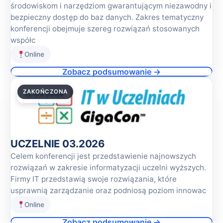
środowiskom i narzędziom gwarantującym niezawodny i
bezpieczny dostęp do baz danych. Zakres tematyczny
konferencji obejmuje szereg rozwiązań stosowanych
współc
Online
Zobacz podsumowanie →
ZAKOŃCZONA
12.03.2026
UCZELNIE 03.2026
Celem konferencji jest przedstawienie najnowszych
rozwiązań w zakresie informatyzacji uczelni wyższych.
Firmy IT przedstawią swoje rozwiązania, które
usprawnią zarządzanie oraz podniosą poziom innowac
Online
Zobacz podsumowanie →