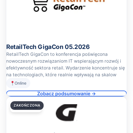
RetailTech GigaCon 05.2026
RetailTech GigaCon to konferencja poświęcona
nowoczesnym rozwiązaniom IT wspierającym rozwój i
efektywność sektora retail. Wydarzenie koncentruje się
na technologiach, które realnie wpływają na skalow
Online
Zobacz podsumowanie →
ZAKOŃCZONA
21.05.2026