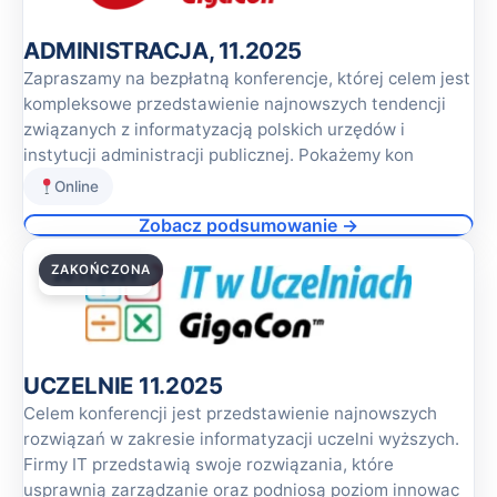
ADMINISTRACJA, 11.2025
Zapraszamy na bezpłatną konferencje, której celem jest
kompleksowe przedstawienie najnowszych tendencji
związanych z informatyzacją polskich urzędów i
instytucji administracji publicznej. Pokażemy kon
Online
Zobacz podsumowanie →
ZAKOŃCZONA
20.11.2025
UCZELNIE 11.2025
Celem konferencji jest przedstawienie najnowszych
rozwiązań w zakresie informatyzacji uczelni wyższych.
Firmy IT przedstawią swoje rozwiązania, które
usprawnią zarządzanie oraz podniosą poziom innowac