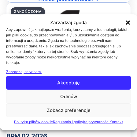
ZAKOŃCZONA
26.02.2026
Zarządzaj zgodą
Aby zapewnić jak najlepsze wrażenia, korzystamy z technologii, takich
jak pliki cookie, do przechowywania i/lub uzyskiwania dostępu do
informacji o urządzeniu. Zgoda na te technologie pozwoli nam
SŁUŻBA ZDROWIA 02.2026
przetwarzać dane, takie jak zachowanie podczas przeglądania lub
Celem konferencji jest przedstawienie najnowszych
unikalne identyfikatory na tej stronie. Brak wyrażenia zgody lub
wycofanie zgody może niekorzystnie wpłynąć na niektóre cechy i
rozwiązań w zakresie informatyzacji zakładów opieki
funkcje.
zdrowotnej. Podczas wydarzenia wiodące firmy IT
zaprezentują swoje rozwiązania, które pomogą uspra
Zarządzaj serwisami
Online
Akceptuję
Zobacz podsumowanie →
Odmów
ZAKOŃCZONA
12.02.2026
Zobacz preferencje
Polityka plików cookie
Regulamin i polityka prywatności
Kontakt
BPM 02.2026