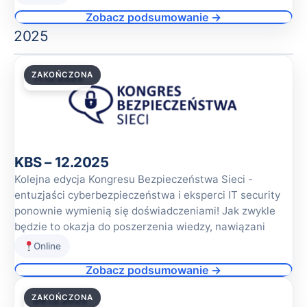
Zobacz podsumowanie →
2025
ZAKOŃCZONA
11.12.2025
KBS – 12.2025
Kolejna edycja Kongresu Bezpieczeństwa Sieci -
entuzjaści cyberbezpieczeństwa i eksperci IT security
ponownie wymienią się doświadczeniami! Jak zwykle
będzie to okazja do poszerzenia wiedzy, nawiązani
Online
Zobacz podsumowanie →
ZAKOŃCZONA
09.12.2025