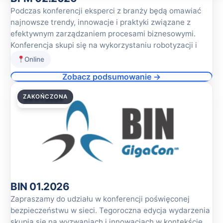
Podczas konferencji eksperci z branży będą omawiać
najnowsze trendy, innowacje i praktyki związane z
efektywnym zarządzaniem procesami biznesowymi.
Konferencja skupi się na wykorzystaniu robotyzacji i
Online
Zobacz podsumowanie →
ZAKOŃCZONA
29.01.2026
BIN 01.2026
Zapraszamy do udziału w konferencji poświęconej
bezpieczeństwu w sieci. Tegoroczna edycja wydarzenia
skupia się na wyzwaniach i innowacjach w kontekście