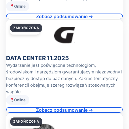
Online
Zobacz podsumowanie →
ZAKOŃCZONA
06.11.2025
DATA CENTER 11.2025
Wydarzenie jest poświęcone technologiom,
środowiskom i narzędziom gwarantującym niezawodny i
bezpieczny dostęp do baz danych. Zakres tematyczny
konferencji obejmuje szereg rozwiązań stosowanych
współc
Online
Zobacz podsumowanie →
ZAKOŃCZONA
23.10.2025