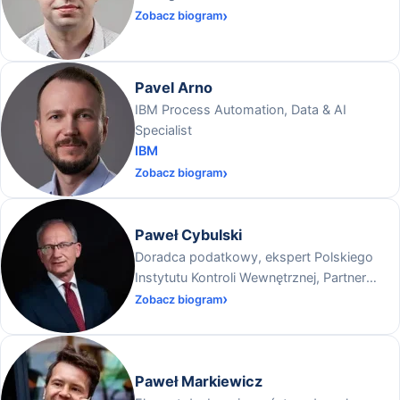
Zobacz biogram
Pavel Arno
IBM Process Automation, Data & AI
Specialist
IBM
Zobacz biogram
Paweł Cybulski
Doradca podatkowy, ekspert Polskiego
Instytutu Kontroli Wewnętrznej, Partner
zarządzający w Centrum Likwidacji Barier
Zobacz biogram
Biznesowych Sp. z o.o.
Paweł Markiewicz