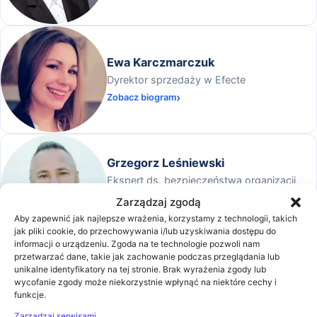
Ewa Karczmarczuk
Dyrektor sprzedaży w Efecte
Zobacz biogram
Grzegorz Leśniewski
Ekspert ds. bezpieczeństwa organizacji,
zabezpieczenia danych i compliance
Zarządzaj zgodą
Zobacz biogram
Aby zapewnić jak najlepsze wrażenia, korzystamy z technologii, takich
jak pliki cookie, do przechowywania i/lub uzyskiwania dostępu do
informacji o urządzeniu. Zgoda na te technologie pozwoli nam
przetwarzać dane, takie jak zachowanie podczas przeglądania lub
Krystian Tomasik
unikalne identyfikatory na tej stronie. Brak wyrażenia zgody lub
wycofanie zgody może niekorzystnie wpłynąć na niektóre cechy i
Associate w zespole Intellectual Property /
funkcje.
Telecommunications, Media, and
Zarządzaj serwisami