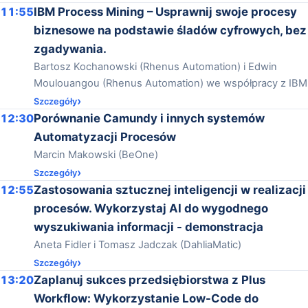
11:55
IBM Process Mining – Usprawnij swoje procesy
biznesowe na podstawie śladów cyfrowych, bez
zgadywania.
Bartosz Kochanowski (Rhenus Automation) i Edwin
Moulouangou (Rhenus Automation) we współpracy z IBM
Szczegóły
12:30
Porównanie Camundy i innych systemów
Automatyzacji Procesów
Marcin Makowski (BeOne)
Szczegóły
12:55
Zastosowania sztucznej inteligencji w realizacji
procesów. Wykorzystaj AI do wygodnego
wyszukiwania informacji - demonstracja
Aneta Fidler i Tomasz Jadczak (DahliaMatic)
Szczegóły
13:20
Zaplanuj sukces przedsiębiorstwa z Plus
Workflow: Wykorzystanie Low-Code do