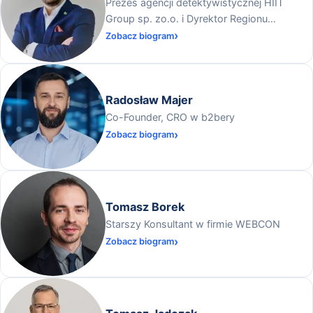
Prezes agencji detektywistycznej HIIT
Group sp. zo.o. i Dyrektor Regionu
Ogólnopolskiej Federacji Przedsiębiorców i
Zobacz biogram
Pracodawców na Warmii i Mazurach
Radosław Majer
Co-Founder, CRO w b2bery
Zobacz biogram
Tomasz Borek
Starszy Konsultant w firmie WEBCON
Zobacz biogram