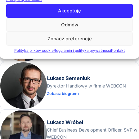
Technology kancelarii SSW Spaczyński,
Zobacz biogram
Szczepaniak i Wspólnicy sp.k.
Akceptuję
Odmów
Krzysztof Szorcz
Zobacz preferencje
Customer success manager
Zobacz biogram
Polityka plików cookie
Regulamin i polityka prywatności
Kontakt
Łukasz Semeniuk
Dyrektor Handlowy w firmie WEBCON
Zobacz biogram
Łukasz Wróbel
Chief Business Development Officer, SVP w
WEBCON