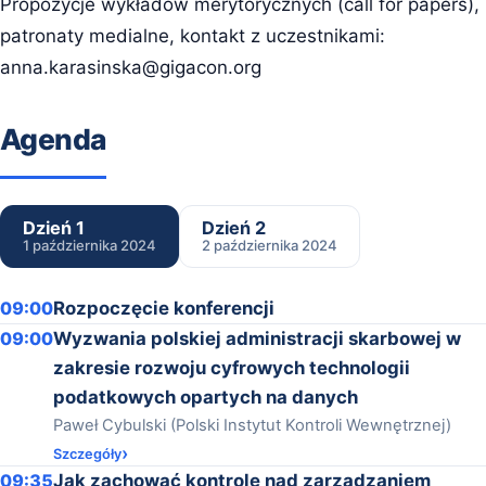
Propozycje wykładów merytorycznych (call for papers),
patronaty medialne, kontakt z uczestnikami:
anna.karasinska@gigacon.org
Agenda
Dzień 1
Dzień 2
1 października 2024
2 października 2024
09:00
Rozpoczęcie konferencji
09:00
Wyzwania polskiej administracji skarbowej w
zakresie rozwoju cyfrowych technologii
podatkowych opartych na danych
Paweł Cybulski (Polski Instytut Kontroli Wewnętrznej)
Szczegóły
09:35
Jak zachować kontrolę nad zarządzaniem