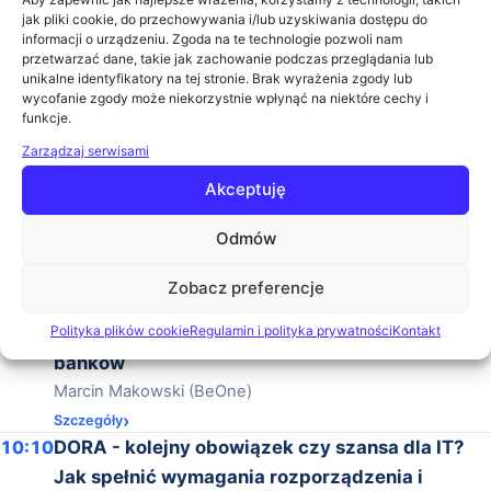
jak pliki cookie, do przechowywania i/lub uzyskiwania dostępu do
Agenda
informacji o urządzeniu. Zgoda na te technologie pozwoli nam
przetwarzać dane, takie jak zachowanie podczas przeglądania lub
unikalne identyfikatory na tej stronie. Brak wyrażenia zgody lub
wycofanie zgody może niekorzystnie wpłynąć na niektóre cechy i
15 maja 2025
funkcje.
Zarządzaj serwisami
09:00
Rozpoczęcie konferencji
Akceptuję
09:00
Beyond Uptime: Rola SRE w aplikacjach
bankowych
Odmów
Krzysztof Kula (ING Bank Śląski)
Szczegóły
Zobacz preferencje
09:35
Open Digital Core w praktyce: jak otwarty ECM,
Polityka plików cookie
Regulamin i polityka prywatności
Kontakt
BPM i AI wspierają cyfrową transformację
banków
Marcin Makowski (BeOne)
Szczegóły
10:10
DORA - kolejny obowiązek czy szansa dla IT?
Jak spełnić wymagania rozporządzenia i