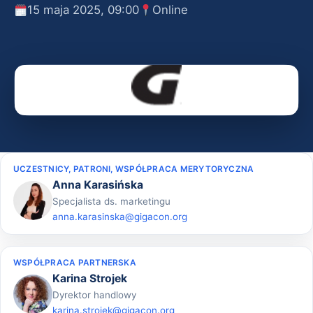
15 maja 2025, 09:00
Online
UCZESTNICY, PATRONI, WSPÓŁPRACA MERYTORYCZNA
Anna Karasińska
Specjalista ds. marketingu
anna.karasinska@gigacon.org
WSPÓŁPRACA PARTNERSKA
Karina Strojek
Dyrektor handlowy
karina.strojek@gigacon.org