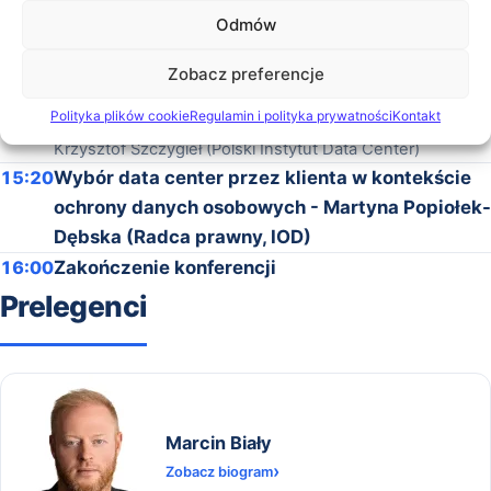
Szczegóły
Odmów
14:10
Instant Recovery Backup – czyli jak odzyskać
krytyczne dane firmy w ciągu kilku minut
Zobacz preferencje
Michał Drąg (Ucloud)
Polityka plików cookie
Regulamin i polityka prywatności
Kontakt
14:45
Raportowanie wg dyrektywy EED – sezon 2
Krzysztof Szczygieł (Polski Instytut Data Center)
15:20
Wybór data center przez klienta w kontekście
ochrony danych osobowych - Martyna Popiołek-
Dębska (Radca prawny, IOD)
16:00
Zakończenie konferencji
Prelegenci
Marcin Biały
Zobacz biogram