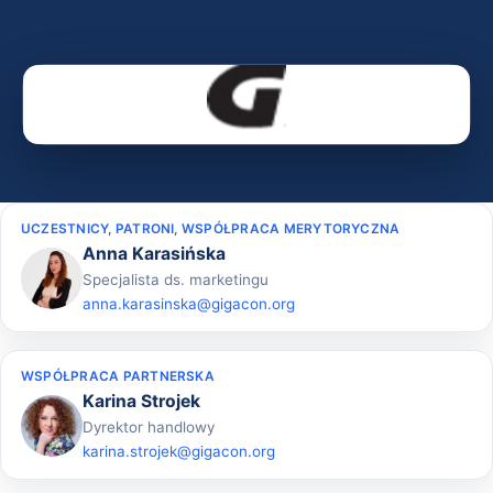
UCZESTNICY, PATRONI, WSPÓŁPRACA MERYTORYCZNA
Anna Karasińska
Specjalista ds. marketingu
anna.karasinska@gigacon.org
WSPÓŁPRACA PARTNERSKA
Karina Strojek
Dyrektor handlowy
karina.strojek@gigacon.org