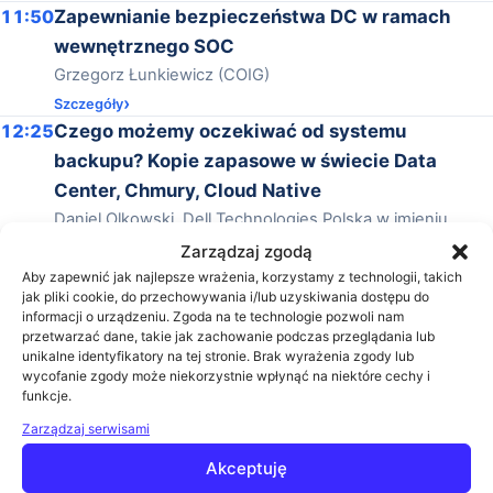
11:50
Zapewnianie bezpieczeństwa DC w ramach
wewnętrznego SOC
Grzegorz Łunkiewicz (COIG)
Szczegóły
12:25
Czego możemy oczekiwać od systemu
backupu? Kopie zapasowe w świecie Data
Center, Chmury, Cloud Native
Daniel Olkowski, Dell Technologies Polska w imieniu
VECTO
Zarządzaj zgodą
Szczegóły
Aby zapewnić jak najlepsze wrażenia, korzystamy z technologii, takich
jak pliki cookie, do przechowywania i/lub uzyskiwania dostępu do
13:00
Data Center - wydajność i skala. Architektura
informacji o urządzeniu. Zgoda na te technologie pozwoli nam
sieci DC w oparciu o Cisco ACI
przetwarzać dane, takie jak zachowanie podczas przeglądania lub
unikalne identyfikatory na tej stronie. Brak wyrażenia zgody lub
Marcin Biały (Grandmetric)
wycofanie zgody może niekorzystnie wpłynąć na niektóre cechy i
Szczegóły
funkcje.
13:35
Pure Storage // Ransomware niestraszny
Zarządzaj serwisami
Jacek Litwicki (Arrow ECS we współpracy z PureStorage i
Akceptuję
Benefit IT)