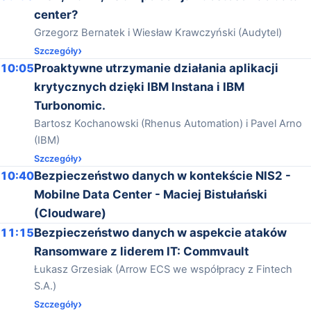
center?
Grzegorz Bernatek i Wiesław Krawczyński (Audytel)
Szczegóły
10:05
Proaktywne utrzymanie działania aplikacji
krytycznych dzięki IBM Instana i IBM
Turbonomic.
Bartosz Kochanowski (Rhenus Automation) i Pavel Arno
(IBM)
Szczegóły
10:40
Bezpieczeństwo danych w kontekście NIS2 -
Mobilne Data Center - Maciej Bistułański
(Cloudware)
11:15
Bezpieczeństwo danych w aspekcie ataków
Ransomware z liderem IT: Commvault
Łukasz Grzesiak (Arrow ECS we współpracy z Fintech
S.A.)
Szczegóły