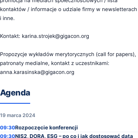
promocja na mediach społecznościowych / lista
kontaktów / informacje o udziale firmy w newsletterach
i inne.
Kontakt:
karina.strojek@gigacon.org
Propozycje wykładów merytorycznych (call for papers),
patronaty medialne, kontakt z uczestnikami:
anna.karasinska@gigacon.org
Agenda
19 marca 2024
09:30
Rozpoczęcie konferencji
09:30
NIS2, DORA, ESG – po co i jak dostosować data