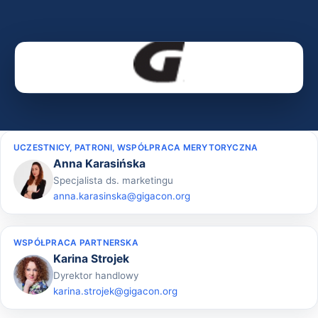
UCZESTNICY, PATRONI, WSPÓŁPRACA MERYTORYCZNA
Anna Karasińska
Specjalista ds. marketingu
anna.karasinska@gigacon.org
WSPÓŁPRACA PARTNERSKA
Karina Strojek
Dyrektor handlowy
karina.strojek@gigacon.org