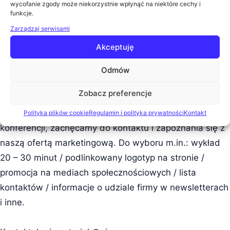
wycofanie zgody może niekorzystnie wpłynąć na niektóre cechy i
lub wystawienie certyfikatu uczestnictwa po
funkcje.
wydarzeniu)
Zarządzaj serwisami
dostęp do materiałów pokonferencyjnych
Akceptuję
ZAPREZENTUJ SWOJĄ FIRMĘ!
Odmów
Firmy, które posiadają rozwiązania służące budowie i
Zobacz preferencje
rozwojowi centrów danych, zainteresowane
zaprezentowaniem swoich produktów podczas
Polityka plików cookie
Regulamin i polityka prywatności
Kontakt
konferencji, zachęcamy do kontaktu i zapoznania się z
naszą ofertą marketingową. Do wyboru m.in.: wykład
20 – 30 minut / podlinkowany logotyp na stronie /
promocja na mediach społecznościowych / lista
kontaktów / informacje o udziale firmy w newsletterach
i inne.