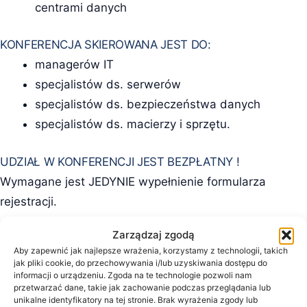
centrami danych
KONFERENCJA SKIEROWANA JEST DO:
managerów IT
specjalistów ds. serwerów
specjalistów ds. bezpieczeństwa danych
specjalistów ds. macierzy i sprzętu.
UDZIAŁ W KONFERENCJI JEST BEZPŁATNY !
Wymagane jest JEDYNIE wypełnienie formularza
rejestracji.
Zarządzaj zgodą
ZAREJESTROWANYM UCZESTNIKOM ZAPEWNIAMY:
Aby zapewnić jak najlepsze wrażenia, korzystamy z technologii, takich
możliwość udziału w wybranych wykładach
jak pliki cookie, do przechowywania i/lub uzyskiwania dostępu do
informacji o urządzeniu. Zgoda na te technologie pozwoli nam
możliwość otrzymania potwierdzenia udziału w
przetwarzać dane, takie jak zachowanie podczas przeglądania lub
konferencji (zaświadczenia w trakcie spotkania
unikalne identyfikatory na tej stronie. Brak wyrażenia zgody lub