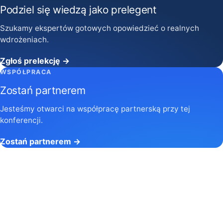
Podziel się wiedzą jako prelegent
Szukamy ekspertów gotowych opowiedzieć o realnych
wdrożeniach.
Zgłoś prelekcję →
WSPÓŁPRACA
Zostań partnerem
Jesteśmy otwarci na współpracę partnerską przy tej
konferencji.
Zostań partnerem →