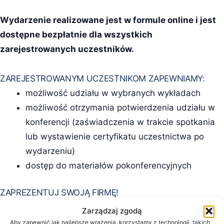
Wydarzenie realizowane jest w formule online i jest
dostępne bezpłatnie dla wszystkich
zarejestrowanych uczestników.
ZAREJESTROWANYM UCZESTNIKOM ZAPEWNIAMY:
możliwość udziału w wybranych wykładach
możliwość otrzymania potwierdzenia udziału w
konferencji (zaświadczenia w trakcie spotkania
lub wystawienie certyfikatu uczestnictwa po
wydarzeniu)
dostęp do materiałów pokonferencyjnych
ZAPREZENTUJ SWOJĄ FIRMĘ!
Firmy, które oferują rozwiązania z wykorzystaniem AI,
Zarządzaj zgodą
zainteresowane zaprezentowaniem swoich produktów
Aby zapewnić jak najlepsze wrażenia, korzystamy z technologii, takich