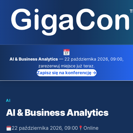
Przejdź
do
treści
AI & Business Analytics
— 22 października 2026, 09:00,
zarezerwuj miejsce już teraz.
Zapisz się na konferencję →
AI
AI & Business Analytics
22 października 2026, 09:00
Online