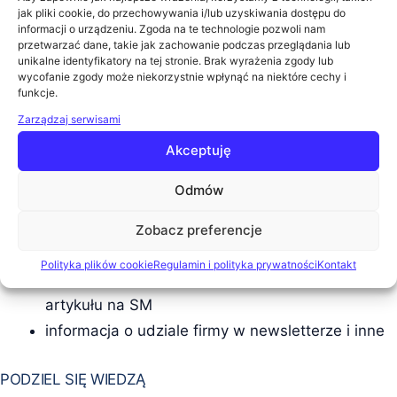
jak pliki cookie, do przechowywania i/lub uzyskiwania dostępu do
podczas konferencji, zachęcamy do kontaktu i
informacji o urządzeniu. Zgoda na te technologie pozwoli nam
przetwarzać dane, takie jak zachowanie podczas przeglądania lub
zapoznania się z naszą ofertą partnerską.
unikalne identyfikatory na tej stronie. Brak wyrażenia zgody lub
wycofanie zgody może niekorzystnie wpłynąć na niektóre cechy i
funkcje.
WŚRÓD ŚWIADCZEŃ M.IN.:
Zarządzaj serwisami
Akceptuję
20- lub 30-minutowy wykład
podlinkowany logotyp oraz informacja o firmie na
Odmów
stronie wydarzenia
promocja prelekcji w mediach
Zobacz preferencje
społecznościowych
Polityka plików cookie
Regulamin i polityka prywatności
Kontakt
artykuł na stronie gigacon.org / publikacja
artykułu na SM
informacja o udziale firmy w newsletterze i inne
PODZIEL SIĘ WIEDZĄ