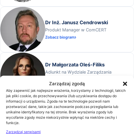
Dr Inż. Janusz Cendrowski
Produkt Manager w ComCERT
Zobacz biogram
Dr Małgorzata Oleś-Filiks
Adiunkt na Wydziale Zarządzania
Uniwersytetu Warszawskiego, Prokurent,
Zarządzaj zgodą
Project Manager w Tecna Sp. z o. o.
Zobacz biogram
Aby zapewnić jak najlepsze wrażenia, korzystamy z technologii, takich
jak pliki cookie, do przechowywania i/lub uzyskiwania dostępu do
informacji o urządzeniu. Zgoda na te technologie pozwoli nam
przetwarzać dane, takie jak zachowanie podczas przeglądania lub
KAROL WODECKI
unikalne identyfikatory na tej stronie. Brak wyrażenia zgody lub
wycofanie zgody może niekorzystnie wpłynąć na niektóre cechy i
Analityk i audytor ryzyka operacyjnego w
funkcje.
BNP Paribas Securities Services
Zarządzaj serwisami
Zobacz biogram