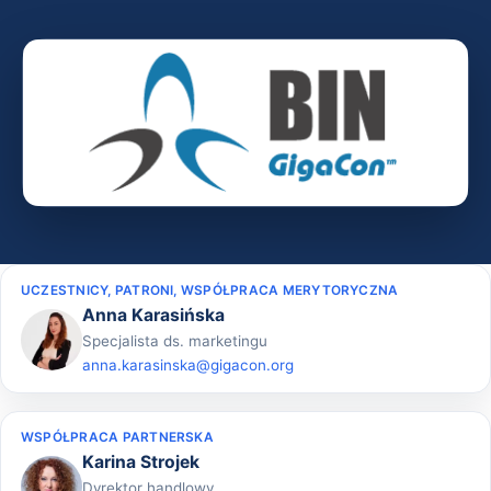
UCZESTNICY, PATRONI, WSPÓŁPRACA MERYTORYCZNA
Anna Karasińska
Specjalista ds. marketingu
anna.karasinska@gigacon.org
WSPÓŁPRACA PARTNERSKA
Karina Strojek
Dyrektor handlowy