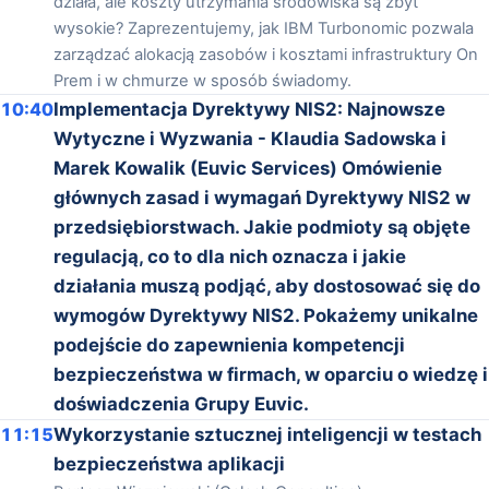
działa, ale koszty utrzymania środowiska są zbyt
wysokie? Zaprezentujemy, jak IBM Turbonomic pozwala
zarządzać alokacją zasobów i kosztami infrastruktury On
Prem i w chmurze w sposób świadomy.
10:40
Implementacja Dyrektywy NIS2: Najnowsze
Wytyczne i Wyzwania - Klaudia Sadowska i
Marek Kowalik (Euvic Services) Omówienie
głównych zasad i wymagań Dyrektywy NIS2 w
przedsiębiorstwach. Jakie podmioty są objęte
regulacją, co to dla nich oznacza i jakie
działania muszą podjąć, aby dostosować się do
wymogów Dyrektywy NIS2. Pokażemy unikalne
podejście do zapewnienia kompetencji
bezpieczeństwa w firmach, w oparciu o wiedzę i
doświadczenia Grupy Euvic.
11:15
Wykorzystanie sztucznej inteligencji w testach
bezpieczeństwa aplikacji