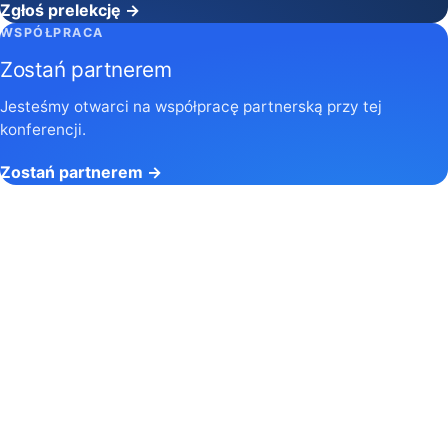
Zgłoś prelekcję →
WSPÓŁPRACA
Zostań partnerem
Jesteśmy otwarci na współpracę partnerską przy tej
konferencji.
Zostań partnerem →