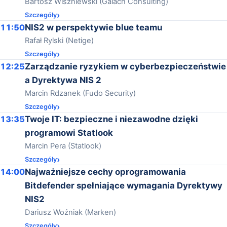
Bartosz Wiszniewski (Galach Consulting)
Szczegóły
11:50
NIS2 w perspektywie blue teamu
Rafał Rylski (Netige)
Szczegóły
12:25
Zarządzanie ryzykiem w cyberbezpieczeństwie
a Dyrektywa NIS 2
Marcin Rdzanek (Fudo Security)
Szczegóły
13:35
Twoje IT: bezpieczne i niezawodne dzięki
programowi Statlook
Marcin Pera (Statlook)
Szczegóły
14:00
Najważniejsze cechy oprogramowania
Bitdefender spełniające wymagania Dyrektywy
NIS2
Dariusz Woźniak (Marken)
Szczegóły