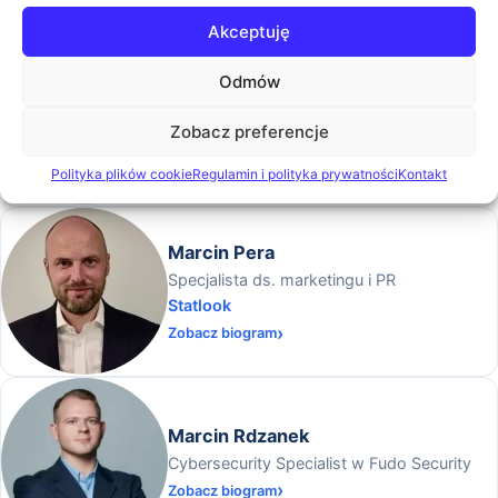
Akceptuję
Odmów
Klaudia Sadowska
Key Account Manager w Euvic Services
Zobacz preferencje
Zobacz biogram
Polityka plików cookie
Regulamin i polityka prywatności
Kontakt
Marcin Pera
Specjalista ds. marketingu i PR
Statlook
Zobacz biogram
Marcin Rdzanek
Cybersecurity Specialist w Fudo Security
Zobacz biogram