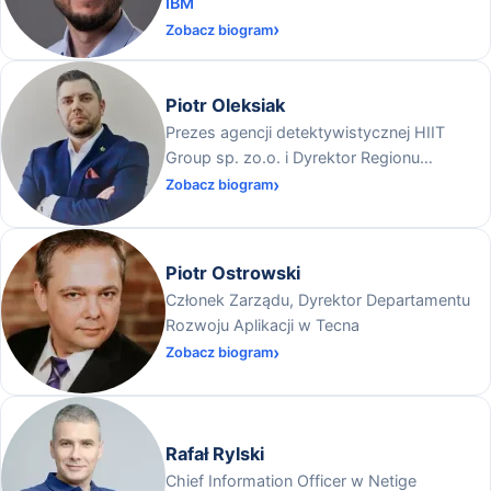
IBM
Zobacz biogram
Piotr Oleksiak
Prezes agencji detektywistycznej HIIT
Group sp. zo.o. i Dyrektor Regionu
Ogólnopolskiej Federacji Przedsiębiorców i
Zobacz biogram
Pracodawców na Warmii i Mazurach
Piotr Ostrowski
Członek Zarządu, Dyrektor Departamentu
Rozwoju Aplikacji w Tecna
Zobacz biogram
Rafał Rylski
Chief Information Officer w Netige