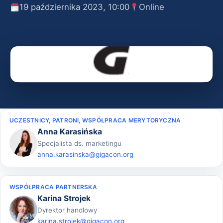
19 października 2023, 10:00
Online
UCZESTNICY, PATRONI, WSPÓŁPRACA MERYTORYCZNA
Anna Karasińska
Specjalista ds. marketingu
anna.karasinska@gigacon.org
WSPÓŁPRACA PARTNERSKA
Karina Strojek
Dyrektor handlowy
karina.strojek@gigacon.org