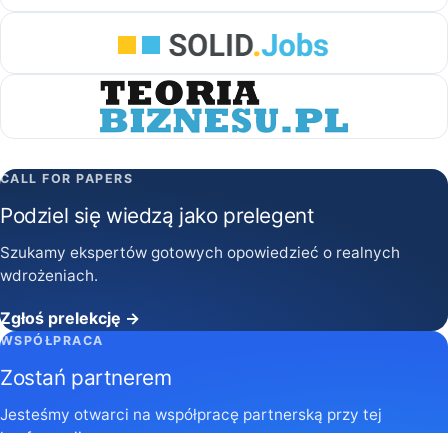
CALL FOR PAPERS
Podziel się wiedzą jako prelegent
Szukamy ekspertów gotowych opowiedzieć o realnych
wdrożeniach.
Zgłoś prelekcję →
WSPÓŁPRACA
Zostań partnerem
Jesteśmy otwarci na współpracę partnerską przy tej
konferencji.