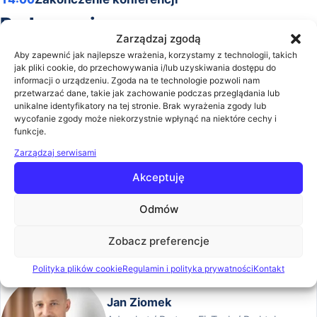
Prelegenci
Zarządzaj zgodą
Aby zapewnić jak najlepsze wrażenia, korzystamy z technologii, takich
jak pliki cookie, do przechowywania i/lub uzyskiwania dostępu do
informacji o urządzeniu. Zgoda na te technologie pozwoli nam
przetwarzać dane, takie jak zachowanie podczas przeglądania lub
Cezary Rusakiewicz
unikalne identyfikatory na tej stronie. Brak wyrażenia zgody lub
wycofanie zgody może niekorzystnie wpłynąć na niektóre cechy i
Expert Team Digital Platforms w ING
funkcje.
Zwiń
Zarządzaj serwisami
Akceptuję
Niespełniony prawnik i grafik. W ING od 16 lat nieustannie
Odmów
wspieram Klientów Strategicznych przy systemach bankowości
elektronicznej oraz propaguję cyber- bezpieczeństwo. W czasie
Zobacz preferencje
wolnym z moimi dwoma synami oddajemy się gotowaniu,
podróżom, sztuce i bieganiu. Najchętniej łącząc te aktywności.
Polityka plików cookie
Regulamin i polityka prywatności
Kontakt
Jan Ziomek