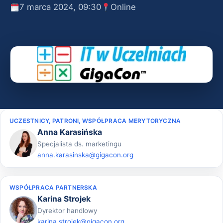
7 marca 2024, 09:30
Online
UCZESTNICY, PATRONI, WSPÓŁPRACA MERYTORYCZNA
Anna Karasińska
Specjalista ds. marketingu
anna.karasinska@gigacon.org
WSPÓŁPRACA PARTNERSKA
Karina Strojek
Dyrektor handlowy
karina.strojek@gigacon.org