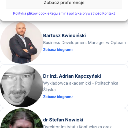
Zobacz preferencje
Zobacz biogram
Polityka plików cookie
Regulamin i polityka prywatności
Kontakt
Bartosz Kwieciński
Business Development Manager w Opteam
Zobacz biogram
Dr Inż. Adrian Kapczyński
Wykładowca akademicki – Politechnika
Śląska
Zobacz biogram
dr Stefan Nowicki
Dyrektor Instytutu Konfucjusza oraz