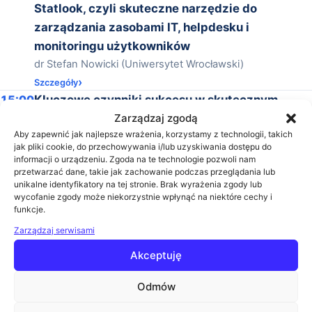
Statlook, czyli skuteczne narzędzie do
zarządzania zasobami IT, helpdesku i
monitoringu użytkowników
dr Stefan Nowicki (Uniwersytet Wrocławski)
Szczegóły
15:00
Kluczowe czynniki sukcesu w skutecznym
wdrożeniu e-learningu na uczelni wyższej
Zarządzaj zgodą
Aby zapewnić jak najlepsze wrażenia, korzystamy z technologii, takich
Łukasz Fojutowski (Fundacja Rozwoju, Edukacji i
jak pliki cookie, do przechowywania i/lub uzyskiwania dostępu do
Technologii)
informacji o urządzeniu. Zgoda na te technologie pozwoli nam
Szczegóły
przetwarzać dane, takie jak zachowanie podczas przeglądania lub
unikalne identyfikatory na tej stronie. Brak wyrażenia zgody lub
15:30
Zakończenie konferencji
wycofanie zgody może niekorzystnie wpłynąć na niektóre cechy i
Prelegenci
funkcje.
Zarządzaj serwisami
Akceptuję
Odmów
Agnieszka Dymińska
Account Manager