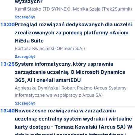
wyższych?
Kamil Stasko (TD SYNNEX), Monika Szeja (Trek2Summit)
Szczegóły
13:00
Przegląd rozwiązań dedykowanych dla uczelni
zrealizowanych za pomocą platformy nAxiom
HiEdu Suite
Bartosz Kwieciński (OPTeam S.A.)
Szczegóły
13:25
System informatyczny, który usprawnia
zarządzanie uczelnią. O Microsoft Dynamics
365, AI i one4all smartEDU
Agnieszka Dymińska i Robert Prażmo (Arcus Systemy
Informatyczne we współpracy z Arcus SA)
Szczegóły
13:40
Nowoczesne rozwiązania w zarządzaniu
uczelnią: centralny system wydruku i wirtualne
karty dostępu - Tomasz Kowalski (Arcus SA) W
dobie cyfryzacji zarządzanie infrastrukturą i