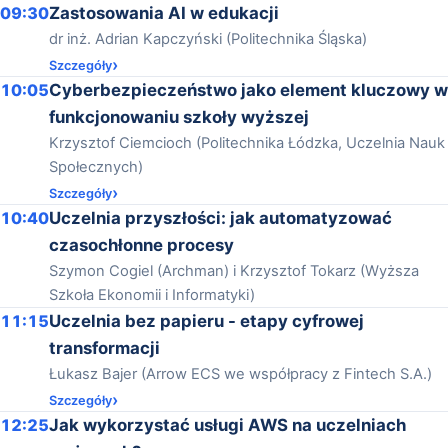
09:30
Zastosowania AI w edukacji
dr inż. Adrian Kapczyński (Politechnika Śląska)
Szczegóły
10:05
Cyberbezpieczeństwo jako element kluczowy w
funkcjonowaniu szkoły wyższej
Krzysztof Ciemcioch (Politechnika Łódzka, Uczelnia Nauk
Społecznych)
Szczegóły
10:40
Uczelnia przyszłości: jak automatyzować
czasochłonne procesy
Szymon Cogiel (Archman) i Krzysztof Tokarz (Wyższa
Szkoła Ekonomii i Informatyki)
11:15
Uczelnia bez papieru - etapy cyfrowej
transformacji
Łukasz Bajer (Arrow ECS we współpracy z Fintech S.A.)
Szczegóły
12:25
Jak wykorzystać usługi AWS na uczelniach