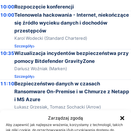
10:00
Rozpoczęcie konferencji
10:00
Telenowela hackowania - Internet, niekończące
się źródło wycieku danych i dochodów
przestępców
Karol Wodecki (Standard Chartered)
Szczegóły
10:35
Wizualizacja incydentów bezpieczeństwa przy
pomocy Bitdefender GravityZone
Dariusz Woźniak (Marken)
Szczegóły
11:10
Bezpieczeństwo danych w czasach
Ransomware On-Premise i w Chmurze z Netapp
i MS Azure
Łukasz Grzesiak, Tomasz Sochacki (Arrow)
Szczegóły
Zarządzaj zgodą
11:45
Cyber security landscape and emerging
Aby zapewnić jak najlepsze wrażenia, korzystamy z technologii, takich
technologies (wykład w jęz. angielskim)
jak pliki cookie, do przechowywania i/lub uzyskiwania dostępu do