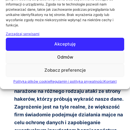
informacji o urządzeniu. Zgoda na te technologie pozwoli nam
Stefan Umit Uygur (4Securitas)
przetwarzać dane, takie jak zachowanie podczas przeglądania lub
12:10
Bezpieczeństwo w kryzysie. Statlook, czyli 20
unikalne identyfikatory na tej stronie. Brak wyrażenia zgody lub
wycofanie zgody może niekorzystnie wpłynąć na niektóre cechy i
lat dobrych rozwiązań do zarządzania
funkcje.
sprzętem, oprogramowaniem oraz helpdeskiem
Zarządzaj serwisami
i użytkownikami
Akceptuję
Marcin Pera (Statlook)
Szczegóły
Odmów
12:35
Przeniesienie zasobów dostępnych "publicznie"
do chmury w celu ochrony sieci firmowej przed
Zobacz preferencje
atakami - Łukasz Walicki (Look@IT) Żyjemy w
Polityka plików cookie
Regulamin i polityka prywatności
Kontakt
czasach, kiedy zasoby firmowe są nieustanie
narażone na różnego rodzaju ataki ze strony
hakerów, którzy próbują wykraść nasze dane.
Zagrożenie jest na tyle realne, że większość
firm świadomie podejmuje działania majce na
celu ochronę danych i zapobieganie