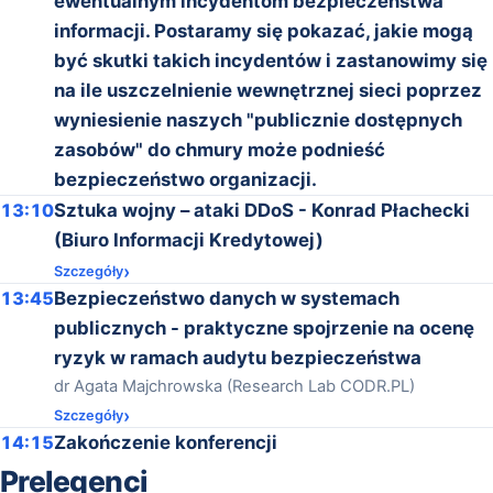
ewentualnym incydentom bezpieczeństwa
informacji. Postaramy się pokazać, jakie mogą
być skutki takich incydentów i zastanowimy się
na ile uszczelnienie wewnętrznej sieci poprzez
wyniesienie naszych "publicznie dostępnych
zasobów" do chmury może podnieść
bezpieczeństwo organizacji.
13:10
Sztuka wojny – ataki DDoS - Konrad Płachecki
(Biuro Informacji Kredytowej)
Szczegóły
13:45
Bezpieczeństwo danych w systemach
publicznych - praktyczne spojrzenie na ocenę
ryzyk w ramach audytu bezpieczeństwa
dr Agata Majchrowska (Research Lab CODR.PL)
Szczegóły
14:15
Zakończenie konferencji
Prelegenci