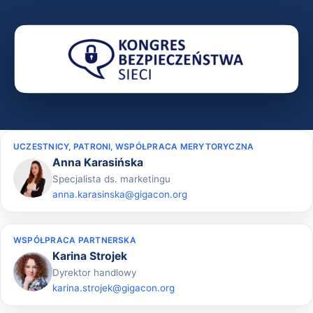
UCZESTNICY, PATRONI, WSPÓŁPRACA MERYTORYCZNA
Anna Karasińska
Specjalista ds. marketingu
anna.karasinska@gigacon.org
WSPÓŁPRACA PARTNERSKA
Karina Strojek
Dyrektor handlowy
karina.strojek@gigacon.org